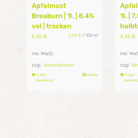
Apfelmost
Apfel
Breaburn | 1l. | 8,4%
1l. | 7
vol | trocken
halb
0,54
€
/
100
ml
5,40
€
5,40
€
inkl. MwSt.
inkl. Mw
zzgl.
Versandkosten
zzgl.
Ve
In den
Details
In den
Warenkorb
Warenk