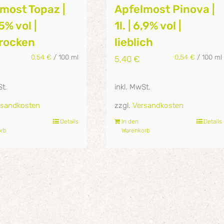
most Topaz |
Apfelmost Pinova |
,5% vol |
1l. | 6,9% vol |
trocken
lieblich
0,54
€
/
100
ml
0,54
€
/
100
ml
5,40
€
St.
inkl. MwSt.
rsandkosten
zzgl.
Versandkosten
Details
In den
Details
orb
Warenkorb