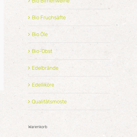
Bio Birnenweine
Bio Fruchsäfte
Bio Öle
Bio-Obst
Edelbrände
Edelliköre
Qualitätsmoste
Warenkorb