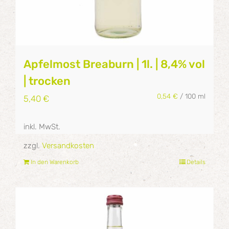
Apfelmost Breaburn | 1l. | 8,4% vol
| trocken
0,54
€
/
100
ml
5,40
€
inkl. MwSt.
zzgl.
Versandkosten
In den Warenkorb
Details