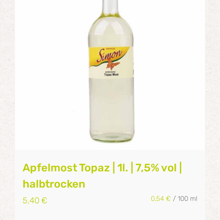
Apfelmost Topaz | 1l. | 7,5% vol |
halbtrocken
0,54
€
/
100
ml
5,40
€