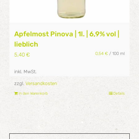
Apfelmost Pinova | 1l. | 6,9% vol |
lieblich
0,54
€
/
100
ml
5,40
€
inkl. MwSt.
zzgl.
Versandkosten
In den Warenkorb
Details