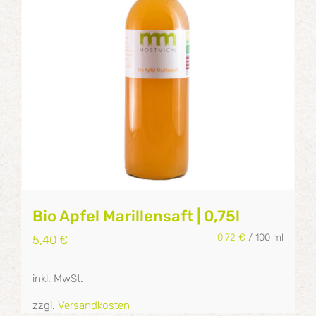
Bio Apfel Marillensaft | 0,75l
0,72
€
/
100
ml
5,40
€
inkl. MwSt.
zzgl.
Versandkosten