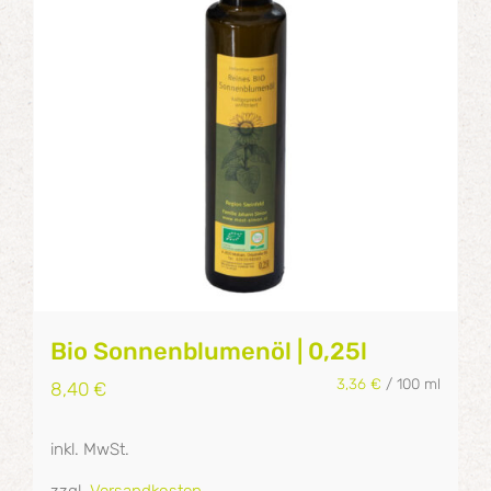
Bio Sonnenblumenöl | 0,25l
3,36
€
/
100
ml
8,40
€
inkl. MwSt.
zzgl.
Versandkosten