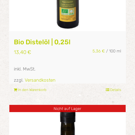
Bio Distelöl | 0,25l
5,36
€
/
100
ml
13,40
€
inkl. MwSt.
zzgl.
Versandkosten
In den Warenkorb
Details
Nicht auf Lager