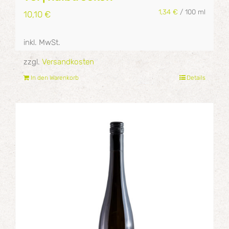
1,34
€
/
100
ml
10,10
€
inkl. MwSt.
zzgl.
Versandkosten
In den Warenkorb
Details