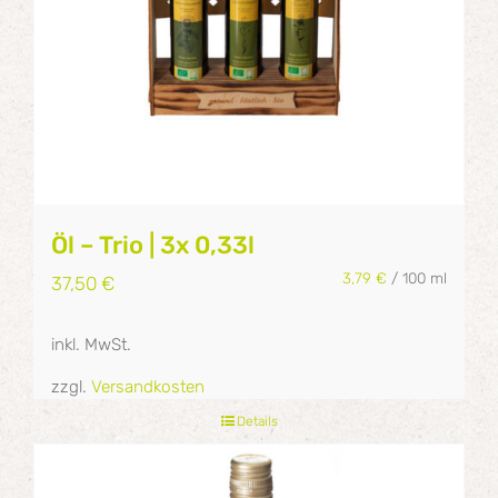
Öl – Trio | 3x 0,33l
3,79
€
/
100
ml
37,50
€
inkl. MwSt.
zzgl.
Versandkosten
Details