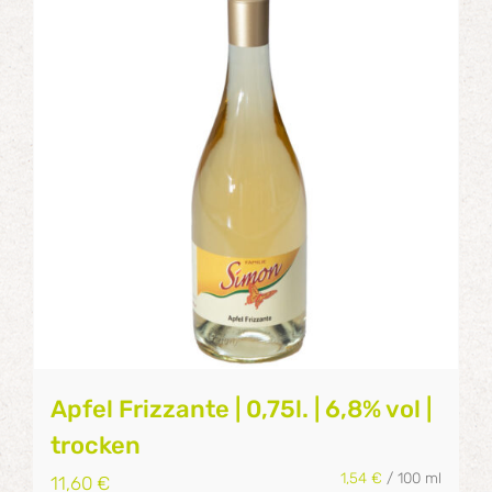
Apfel Frizzante | 0,75l. | 6,8% vol |
trocken
1,54
€
/
100
ml
11,60
€