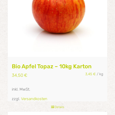
Bio Apfel Topaz – 10kg Karton
3,45
€
/
kg
34,50
€
inkl. MwSt.
zzgl.
Versandkosten
Details