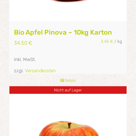
Bio Apfel Pinova – 10kg Karton
3,45
€
/
kg
34,50
€
inkl. MwSt.
zzgl.
Versandkosten
Details
Nicht auf Lager