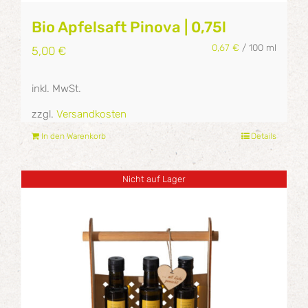
Bio Apfelsaft Pinova | 0,75l
0,67
€
/
100
ml
5,00
€
inkl. MwSt.
zzgl.
Versandkosten
In den Warenkorb
Details
Nicht auf Lager