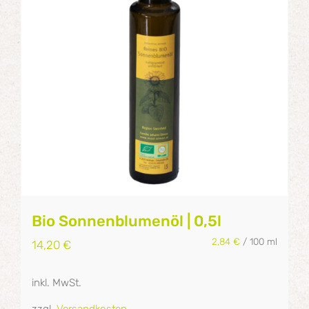
Bio Sonnenblumenöl | 0,5l
2,84
€
/
100
ml
14,20
€
inkl. MwSt.
zzgl.
Versandkosten