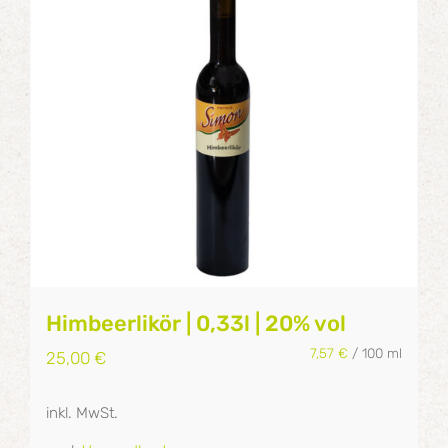
Himbeerlikör | 0,33l | 20% vol
7,57
€
/
100
ml
25,00
€
inkl. MwSt.