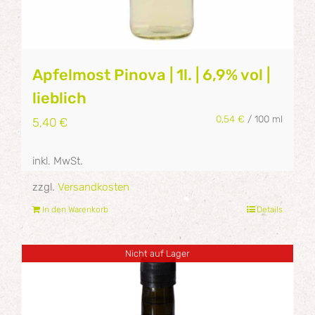
Apfelmost Pinova | 1l. | 6,9% vol |
lieblich
0,54
€
/
100
ml
5,40
€
inkl. MwSt.
zzgl.
Versandkosten
In den Warenkorb
Details
Nicht auf Lager