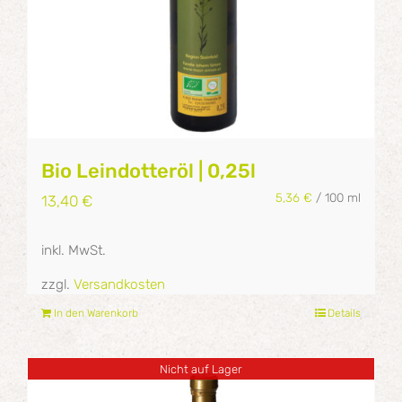
Bio Leindotteröl | 0,25l
5,36
€
/
100
ml
13,40
€
inkl. MwSt.
zzgl.
Versandkosten
In den Warenkorb
Details
Nicht auf Lager