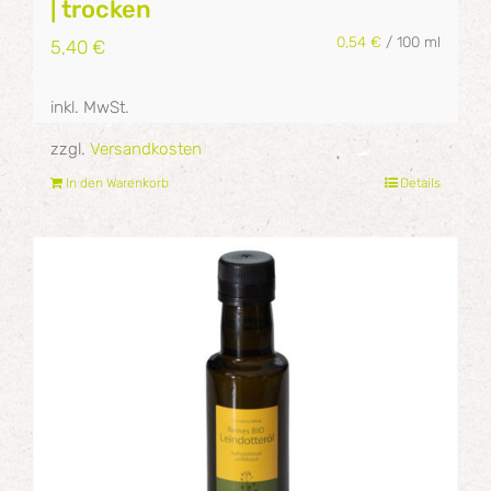
| trocken
0,54
€
/
100
ml
5,40
€
inkl. MwSt.
zzgl.
Versandkosten
In den Warenkorb
Details