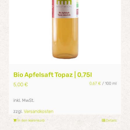
Bio Apfelsaft Topaz | 0,75l
0,67
€
/
100
ml
5,00
€
inkl. MwSt.
zzgl.
Versandkosten
In den Warenkorb
Details