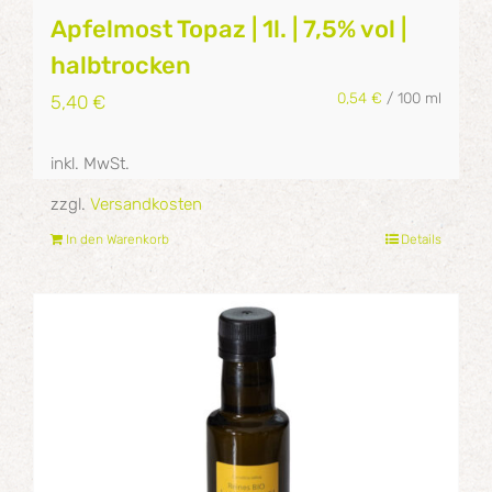
Apfelmost Topaz | 1l. | 7,5% vol |
halbtrocken
0,54
€
/
100
ml
5,40
€
inkl. MwSt.
zzgl.
Versandkosten
In den Warenkorb
Details