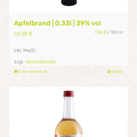
Apfelbrand | 0,33l | 39% vol
7,88
€
/
100
ml
26,00
€
inkl. MwSt.
zzgl.
Versandkosten
In den Warenkorb
Details