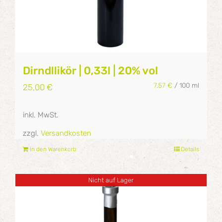
Dirndllikör | 0,33l | 20% vol
7,57
€
/
100
ml
25,00
€
inkl. MwSt.
zzgl.
Versandkosten
In den Warenkorb
Details
Nicht auf Lager