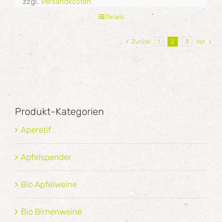
zzgl.
Versandkosten
Details
Zurück
1
2
3
Vor
Produkt-Kategorien
Aperetif
Apfelspender
Bio Apfelweine
Bio Birnenweine