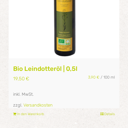
Bio Leindotteröl | 0,5l
3,90
€
/
100
ml
19,50
€
inkl. MwSt.
zzgl.
Versandkosten
In den Warenkorb
Details