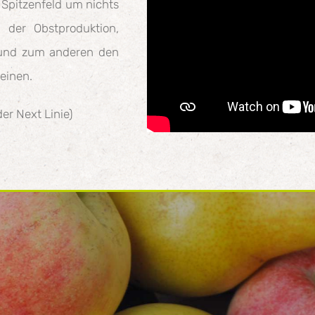
 Spitzenfeld um nichts
 der Obstproduktion,
und zum anderen den
reinen.
er Next Linie)