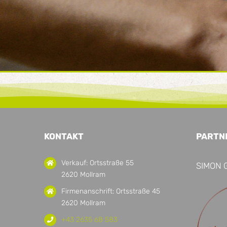
KONTAKT
PARTN
Verkauf: Ortsstraße 55
SIMON 
2620 Mollram
Firmenanschrift: Ortsstraße 45
2620 Mollram
+43 2635 68 583