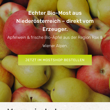
Echter Bio-Most aus
Niederösterreich – direkt vom
Erzeuger.
Apfelwein & frische Bio-Äpfel aus der Region Rax &
Wiener Alpen.
JETZT IM MOSTSHOP BESTELLEN