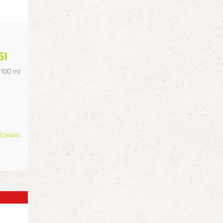
5l
/
100
ml
Details