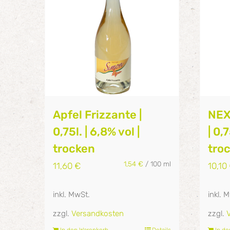
Apfel Frizzante |
NEX
0,75l. | 6,8% vol |
| 0,7
trocken
tro
1,54
€
/
100
ml
11,60
€
10,10
inkl. MwSt.
inkl. 
zzgl.
Versandkosten
zzgl.
In den Warenkorb
Details
In d