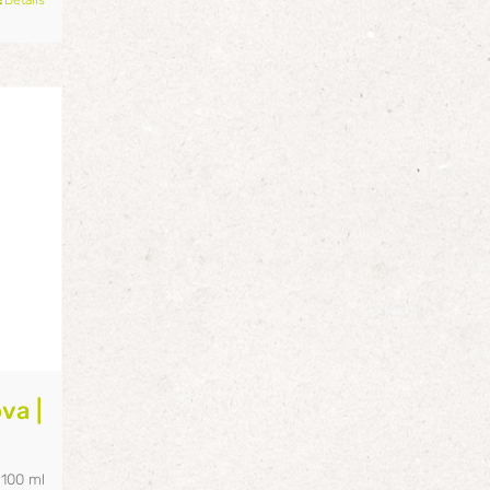
va |
/
100
ml