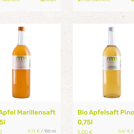
Apfel Marillensaft
Bio Apfelsaft Pino
75l
0,75l
0,72
€
/
100
ml
0,67
€
€
5,00
€