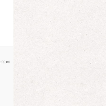
/
100
ml