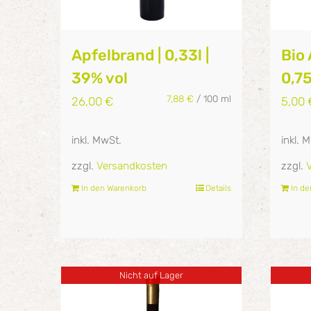
Apfelbrand | 0,33l |
Bio 
39% vol
0,75
7,88
€
/
100
ml
26,00
€
5,00
inkl. MwSt.
inkl. 
zzgl.
Versandkosten
zzgl.
In den Warenkorb
Details
In d
Nicht auf Lager