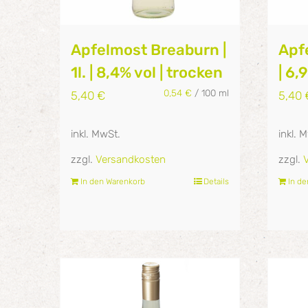
Apfelmost Breaburn |
Apfe
1l. | 8,4% vol | trocken
| 6,
0,54
€
/
100
ml
5,40
€
5,40
inkl. MwSt.
inkl. 
zzgl.
Versandkosten
zzgl.
In den Warenkorb
Details
In d