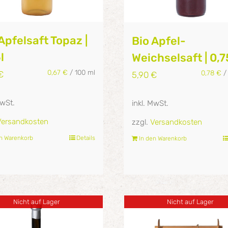
Apfelsaft Topaz |
Bio Apfel-
l
Weichselsaft | 0,7
0,67
€
/
100
ml
0,78
€
€
5,90
€
MwSt.
inkl. MwSt.
Versandkosten
zzgl.
Versandkosten
en Warenkorb
Details
In den Warenkorb
Nicht auf Lager
Nicht auf Lager