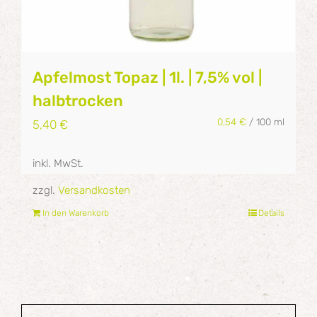
Apfelmost Topaz | 1l. | 7,5% vol |
halbtrocken
0,54
€
/
100
ml
5,40
€
inkl. MwSt.
zzgl.
Versandkosten
In den Warenkorb
Details