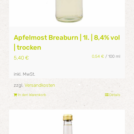
Apfelmost Breaburn | 1l. | 8,4% vol
| trocken
0,54
€
/
100
ml
5,40
€
inkl. MwSt.
zzgl.
Versandkosten
In den Warenkorb
Details