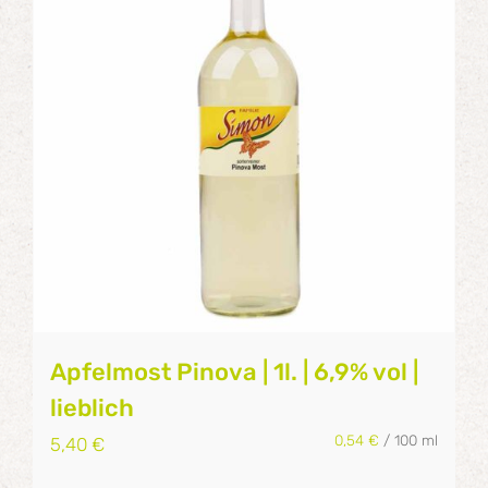
Apfelmost Pinova | 1l. | 6,9% vol |
lieblich
0,54
€
/
100
ml
5,40
€