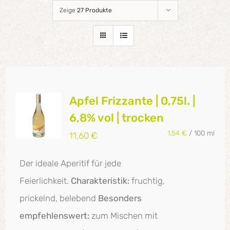
Zeige
27 Produkte
Apfel Frizzante | 0,75l. |
6,8% vol | trocken
1,54
€
/
100
ml
11,60
€
Der ideale Aperitif für jede
Feierlichkeit.
Charakteristik:
fruchtig,
prickelnd, belebend
Besonders
empfehlenswert:
zum Mischen mit