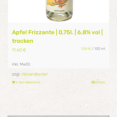
Apfel Frizzante | 0,75l. | 6,8% vol |
trocken
1,54
€
/
100
ml
11,60
€
inkl. MwSt.
zzgl.
Versandkosten
In den Warenkorb
Details