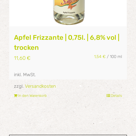
Apfel Frizzante | 0,75l. | 6,8% vol |
trocken
1,54
€
/
100
ml
11,60
€
inkl. MwSt.
zzgl.
Versandkosten
In den Warenkorb
Details