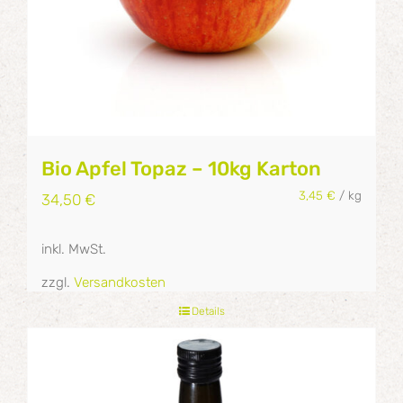
Bio Apfel Topaz – 10kg Karton
3,45
€
/
kg
34,50
€
inkl. MwSt.
zzgl.
Versandkosten
Details