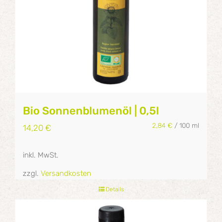
Bio Sonnenblumenöl | 0,5l
2,84
€
/
100
ml
14,20
€
inkl. MwSt.
zzgl.
Versandkosten
Details