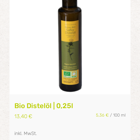
Bio Distelöl | 0,25l
5,36
€
/
100
ml
13,40
€
inkl. MwSt.