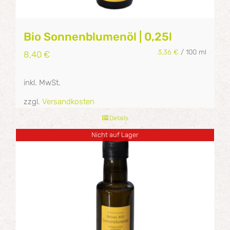
Bio Sonnenblumenöl | 0,25l
3,36
€
/
100
ml
8,40
€
inkl. MwSt.
zzgl.
Versandkosten
Details
Nicht auf Lager