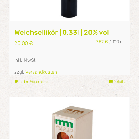
Weichsellikör | 0,33l | 20% vol
7,57
€
/
100
ml
25,00
€
inkl. MwSt.
zzgl.
Versandkosten
In den Warenkorb
Details