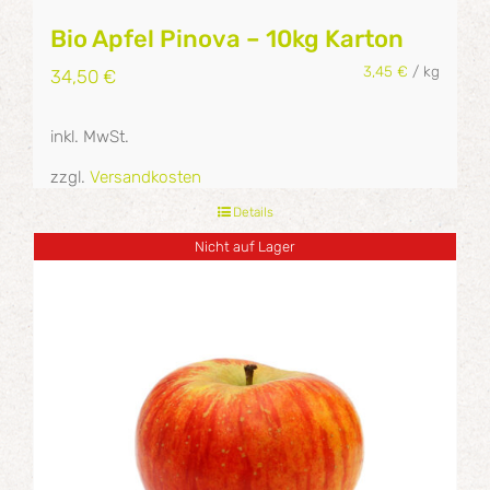
Bio Apfel Pinova – 10kg Karton
3,45
€
/
kg
34,50
€
inkl. MwSt.
zzgl.
Versandkosten
Details
Nicht auf Lager