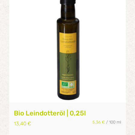
Bio Leindotteröl | 0,25l
5,36
€
/
100
ml
13,40
€