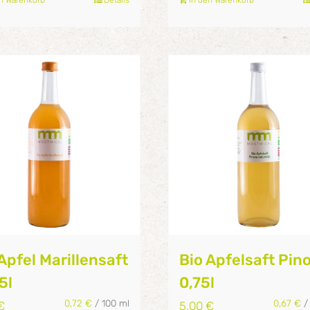
Apfel Marillensaft
Bio Apfelsaft Pino
75l
0,75l
0,72
€
/
100
ml
0,67
€
€
5,00
€