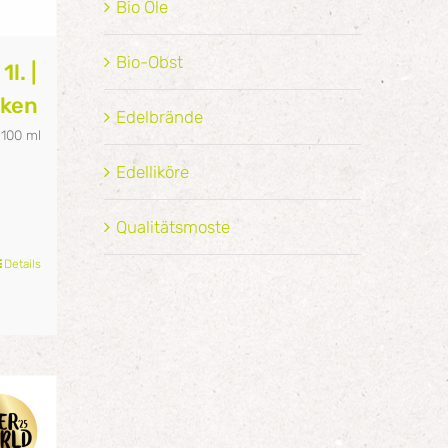
Bio Öle
Bio-Obst
l. |
cken
Edelbrände
/
100
ml
Edelliköre
Qualitätsmoste
Details