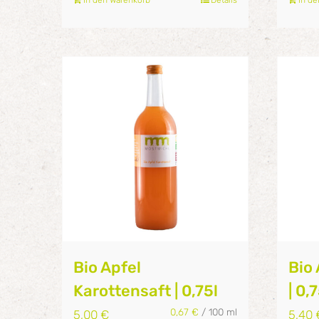
Bio Apfel
Bio 
Karottensaft | 0,75l
| 0,
0,67
€
/
100
ml
5,00
€
5,40