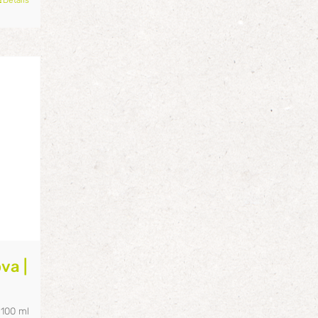
va |
/
100
ml