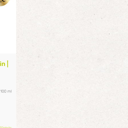
n |
/
100
ml
Details