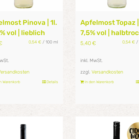
lmost Pinova | 1l.
Apfelmost Topaz | 1
9% vol | lieblich
7,5% vol | halbtro
0,54
€
/
100
ml
0,54
€
€
5,40
€
MwSt.
inkl. MwSt.
Versandkosten
zzgl.
Versandkosten
en Warenkorb
Details
In den Warenkorb