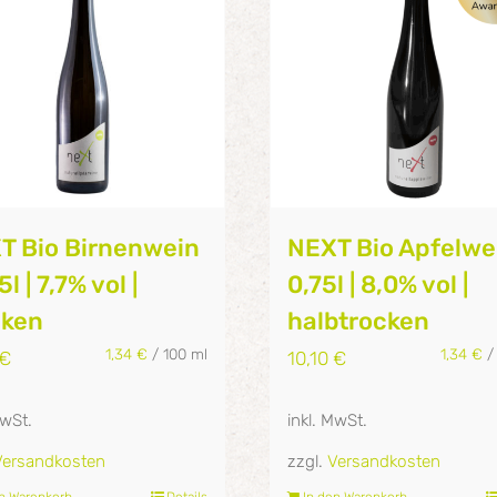
T Bio Birnenwein
NEXT Bio Apfelwei
5l | 7,7% vol |
0,75l | 8,0% vol |
cken
halbtrocken
1,34
€
/
100
ml
1,34
€
€
10,10
€
MwSt.
inkl. MwSt.
Versandkosten
zzgl.
Versandkosten
en Warenkorb
Details
In den Warenkorb