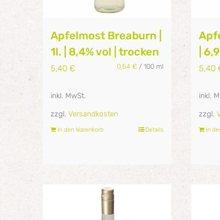
Apfelmost Breaburn |
Apfe
1l. | 8,4% vol | trocken
| 6,
0,54
€
/
100
ml
5,40
€
5,40
inkl. MwSt.
inkl. 
zzgl.
Versandkosten
zzgl.
In den Warenkorb
Details
In d