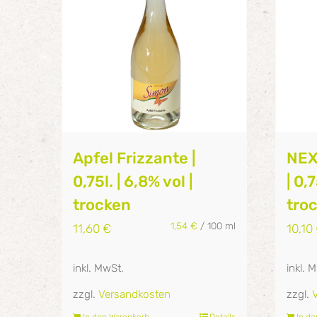
Apfel Frizzante |
NEX
0,75l. | 6,8% vol |
| 0,7
trocken
tro
1,54
€
/
100
ml
11,60
€
10,10
inkl. MwSt.
inkl. 
zzgl.
Versandkosten
zzgl.
In den Warenkorb
Details
In d