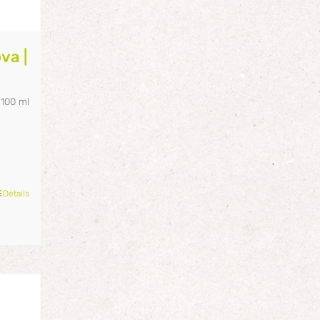
va |
/
100
ml
Details