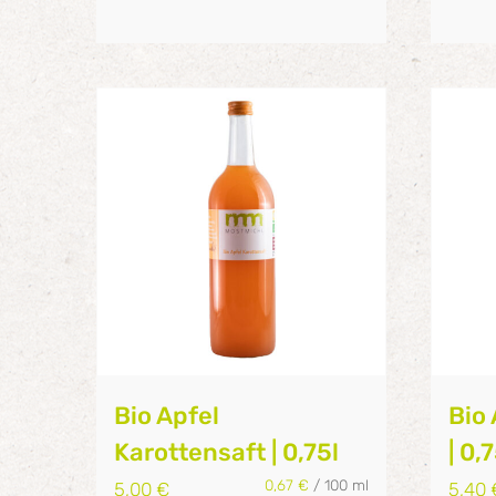
Bio Apfel
Bio 
Karottensaft | 0,75l
| 0,
0,67
€
/
100
ml
5,00
€
5,40