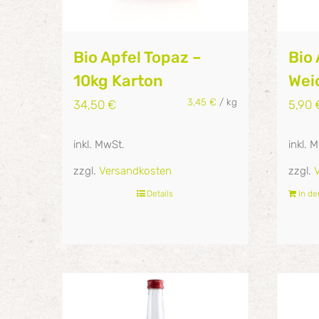
Bio Apfel Topaz –
Bio 
10kg Karton
Weic
3,45
€
/
kg
34,50
€
5,90
inkl. MwSt.
inkl. 
zzgl.
Versandkosten
zzgl.
Details
In d