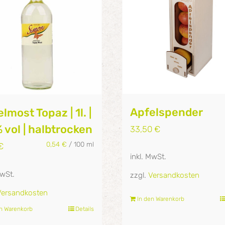
Apfelspender
lmost Topaz | 1l. |
 vol | halbtrocken
33,50
€
0,54
€
/
100
ml
€
inkl. MwSt.
MwSt.
zzgl.
Versandkosten
Versandkosten
In den Warenkorb
en Warenkorb
Details