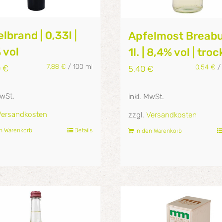
lbrand | 0,33l |
Apfelmost Breabu
 vol
1l. | 8,4% vol | tro
7,88
€
/
100
ml
0,54
€
0
€
5,40
€
MwSt.
inkl. MwSt.
Versandkosten
zzgl.
Versandkosten
en Warenkorb
Details
In den Warenkorb