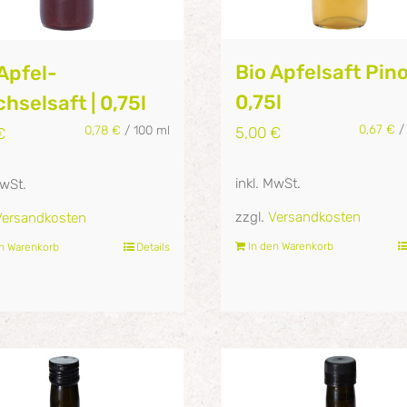
Bio Apfelsaft Pino
Apfel-
0,75l
hselsaft | 0,75l
0,67
€
0,78
€
/
100
ml
5,00
€
€
inkl. MwSt.
MwSt.
zzgl.
Versandkosten
Versandkosten
In den Warenkorb
en Warenkorb
Details