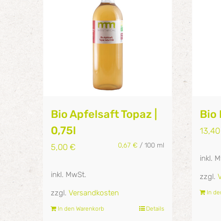
Bio Apfelsaft Topaz |
Bio 
0,75l
13,4
0,67
€
/
100
ml
5,00
€
inkl. 
inkl. MwSt.
zzgl.
zzgl.
Versandkosten
In d
In den Warenkorb
Details