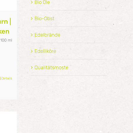
Bio Öle
Bio-Obst
rn |
cken
Edelbrände
/
100
ml
Edelliköre
Qualitätsmoste
Details