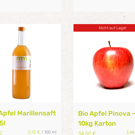
Nicht auf Lager
Apfel Marillensaft
Bio Apfel Pinova 
75l
10kg Karton
0,72
€
/
100
ml
3,4
€
34,50
€