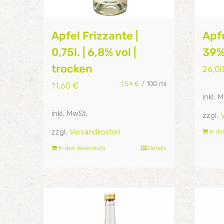
Apfel Frizzante |
Apfe
0,75l. | 6,8% vol |
39%
trocken
26,0
1,54
€
/
100
ml
11,60
€
inkl. 
inkl. MwSt.
zzgl.
zzgl.
Versandkosten
In d
In den Warenkorb
Details