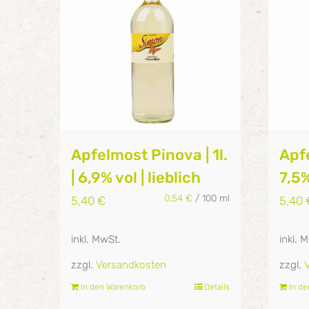
Apfelmost Pinova | 1l.
Apfe
| 6,9% vol | lieblich
7,5%
0,54
€
/
100
ml
5,40
€
5,40
inkl. MwSt.
inkl. 
zzgl.
Versandkosten
zzgl.
In den Warenkorb
Details
In d