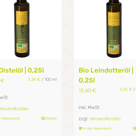
Distelöl | 0,25l
Bio Leindotteröl |
0,25l
5,36
€
/
100
ml
0
€
5,36
€
13,40
€
MwSt.
inkl. MwSt.
Versandkosten
zzgl.
Versandkosten
en Warenkorb
Details
In den Warenkorb