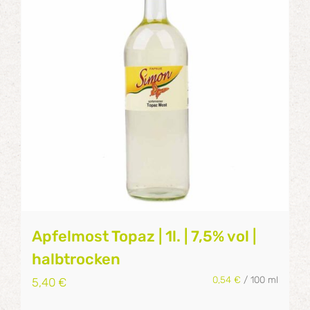
Apfelmost Topaz | 1l. | 7,5% vol |
halbtrocken
0,54
€
/
100
ml
5,40
€