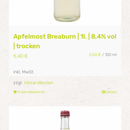
Apfelmost Breaburn | 1l. | 8,4% vol
| trocken
0,54
€
/
100
ml
5,40
€
inkl. MwSt.
zzgl.
Versandkosten
In den Warenkorb
Details