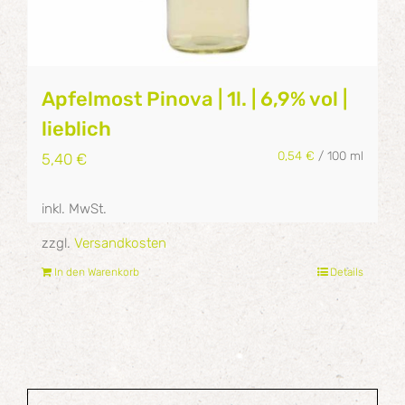
Apfelmost Pinova | 1l. | 6,9% vol |
lieblich
0,54
€
/
100
ml
5,40
€
inkl. MwSt.
zzgl.
Versandkosten
In den Warenkorb
Details