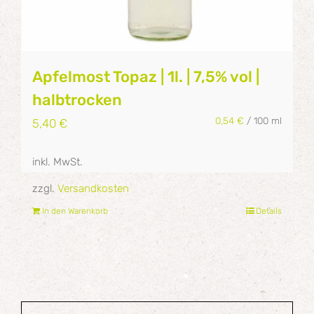
Apfelmost Topaz | 1l. | 7,5% vol |
halbtrocken
0,54
€
/
100
ml
5,40
€
inkl. MwSt.
zzgl.
Versandkosten
In den Warenkorb
Details