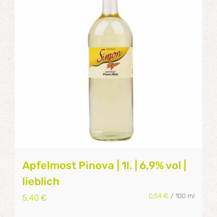
Apfelmost Pinova | 1l. | 6,9% vol |
lieblich
0,54
€
/
100
ml
5,40
€