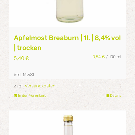
Apfelmost Breaburn | 1l. | 8,4% vol
| trocken
0,54
€
/
100
ml
5,40
€
inkl. MwSt.
zzgl.
Versandkosten
In den Warenkorb
Details