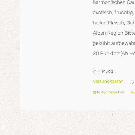
harmonischen Ga
exotisch, fruchti
hellen Fleisch, Ge
Alpen Region
Bitt
gekühlt aufbewahre
20 Punkten (Ab Ho
inkl. MwSt.
Versandkosten
zz
In den Warenkorb