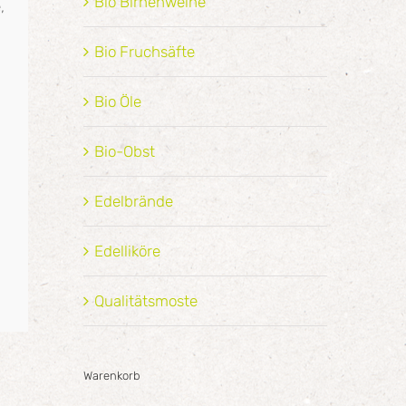
Bio Birnenweine
,
Bio Fruchsäfte
Bio Öle
Bio-Obst
Edelbrände
Edelliköre
Qualitätsmoste
Warenkorb