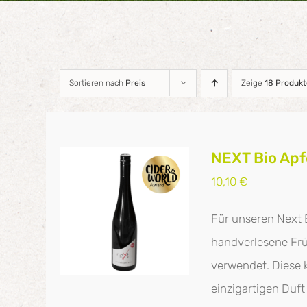
Sortieren nach
Preis
Zeige
18 Produkt
NEXT Bio Apfe
10,10
€
Für unseren Next B
handverlesene Frü
verwendet. Diese 
einzigartigen Duft