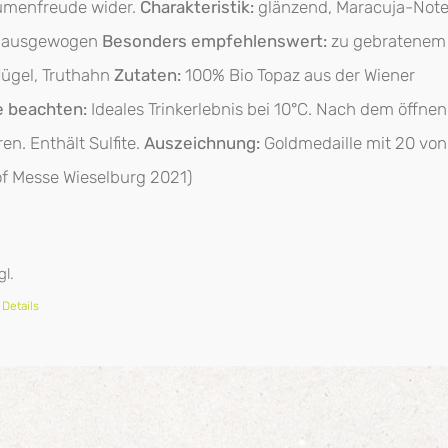
umenfreude wider.
Charakteristik:
glänzend, Maracuja-Note
g, ausgewogen
Besonders empfehlenswert:
zu gebratenem
flügel, Truthahn
Zutaten:
100% Bio Topaz aus der Wiener
e beachten:
Ideales Trinkerlebnis bei 10°C. Nach dem öffnen
n. Enthält Sulfite.
Auszeichnung:
Goldmedaille mit 20 von
f Messe Wieselburg 2021)
gl.
Details