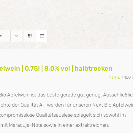
e
lwein | 0,75l | 8,0% vol | halbtrocken
1,34
€
/
100
io Apfelwein ist das beste gerade gut genug. Ausschließli
chte der Qualität A+ werden für unseren Next Bio Apfelwei
kompromisslose Qualitätsauslese spiegelt sich sowohl im
 mit Maracuja-Note sowie in einer extraktreichen,