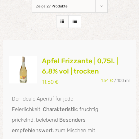
Zeige
27 Produkte
Apfel Frizzante | 0,75l. |
6,8% vol | trocken
1,54
€
/
100
ml
11,60
€
Der ideale Aperitif für jede
Feierlichkeit.
Charakteristik:
fruchtig,
prickelnd, belebend
Besonders
empfehlenswert:
zum Mischen mit