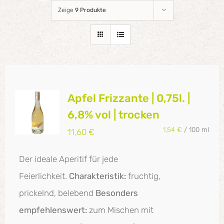
Zeige
9 Produkte
Apfel Frizzante | 0,75l. |
6,8% vol | trocken
1,54
€
/
100
ml
11,60
€
Der ideale Aperitif für jede
Feierlichkeit.
Charakteristik:
fruchtig,
prickelnd, belebend
Besonders
empfehlenswert:
zum Mischen mit